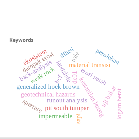
Keywords
dilusi
perolehan
ekosistem
dampak erosi
usle
back-analysis
landslide
material transisi
weak rock
erosi tanah
dc01
bcf
kestabilan lereng
generalized hoek brown
uji bakar
logam berat
geotechnical hazards
runout analysis
aperture
pit south tutupan
sapi.
impermeable